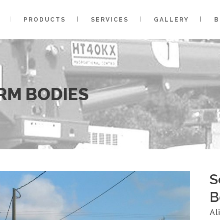
PRODUCTS
SERVICES
GALLERY
B
RM BODIES
S
B
Al