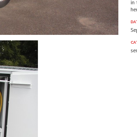
in 
he
DA
Se
CA
se