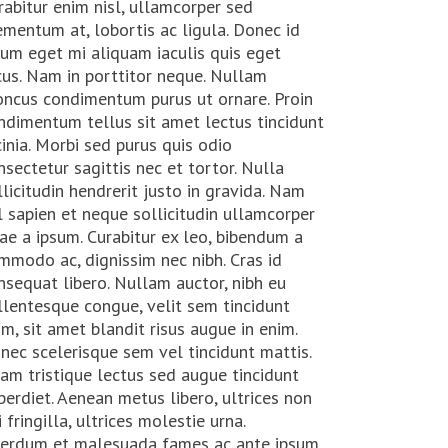
rabitur enim nisl, ullamcorper sed
ementum at, lobortis ac ligula. Donec id
sum eget mi aliquam iaculis quis eget
cus. Nam in porttitor neque. Nullam
oncus condimentum purus ut ornare. Proin
ndimentum tellus sit amet lectus tincidunt
cinia. Morbi sed purus quis odio
nsectetur sagittis nec et tortor. Nulla
llicitudin hendrerit justo in gravida. Nam
l sapien et neque sollicitudin ullamcorper
tae a ipsum. Curabitur ex leo, bibendum a
mmodo ac, dignissim nec nibh. Cras id
nsequat libero. Nullam auctor, nibh eu
llentesque congue, velit sem tincidunt
im, sit amet blandit risus augue in enim.
nec scelerisque sem vel tincidunt mattis.
iam tristique lectus sed augue tincidunt
perdiet. Aenean metus libero, ultrices non
i fringilla, ultrices molestie urna.
terdum et malesuada fames ac ante ipsum