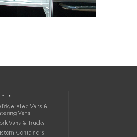
turing
frigerated Vans &
tering Vans
rk Vans & Trucks
stom Containers