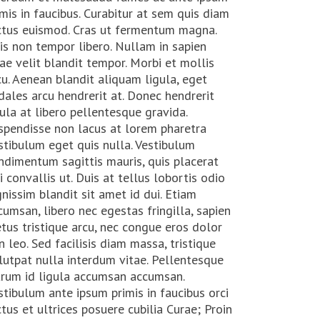
imis in faucibus. Curabitur at sem quis diam
ctus euismod. Cras ut fermentum magna.
is non tempor libero. Nullam in sapien
tae velit blandit tempor. Morbi et mollis
cu. Aenean blandit aliquam ligula, eget
dales arcu hendrerit at. Donec hendrerit
gula at libero pellentesque gravida.
spendisse non lacus at lorem pharetra
stibulum eget quis nulla. Vestibulum
ndimentum sagittis mauris, quis placerat
si convallis ut. Duis at tellus lobortis odio
gnissim blandit sit amet id dui. Etiam
cumsan, libero nec egestas fringilla, sapien
tus tristique arcu, nec congue eros dolor
n leo. Sed facilisis diam massa, tristique
lutpat nulla interdum vitae. Pellentesque
trum id ligula accumsan accumsan.
stibulum ante ipsum primis in faucibus orci
ctus et ultrices posuere cubilia Curae; Proin