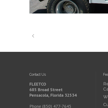
Contact Us
Fea
FLEETCO
Re
Ca
685 Broad Street
Pensacola, Florida 32534
Wo
Cu
Phone (850) 477-7645