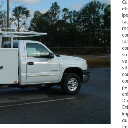
Cu
el
ip
la
rh
co
la
co
so
ve
vi
co
co
pe
en
Do
Et
im
du
In