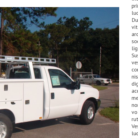
pr
lu
Du
vi
ar
so
li
Su
ve
co
ni
di
ac
me
no
vo
ru
Ve
lu